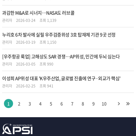
과감한 M&A로 시너지…NASA도 러브콜
관리자
2026-03-24
조회 1,139
누리호 6차 발사에 실릴 우주검증위성 3호 탑재체 기관 9곳 선정
관리자
2026-03-19
조회 1,150
[우주항공 룩업] 고해상도 SAR 경쟁…AP위성, 민간에 두뇌 심는다
관리자
2026-03-05
조회 990
이성희 AP위성 대표 'K우주산업, 글로벌 진출에 연구·외교가 핵심'
관리자
2026-02-25
조회 941
1
2
3
4
5
6
7
8
9
10