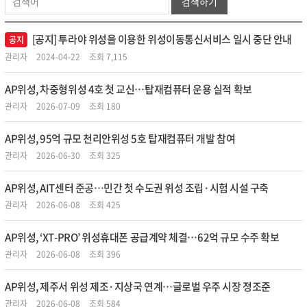
검색하기
[공지] 투라야 위성을 이용한 위성이동통신서비스 일시 중단 안내
공지
관리자
2024-04-22
조회 7,115
AP위성, 차중형위성 4호 첫 교신…탑재컴퓨터 운용 실적 확보
관리자
2026-07-09
조회 180
AP위성, 95억 규모 천리안위성 5호 탑재컴퓨터 개발 참여
관리자
2026-06-30
조회 325
AP위성, AIT센터 준공…민간 첫 수도권 위성 조립·시험 시설 구축
관리자
2026-06-08
조회 425
AP위성, ‘XT-PRO’ 위성휴대폰 공급계약 체결…62억 규모 수주 확보
관리자
2026-06-08
조회 396
AP위성, 제주서 위성 제조·지상국 연계…글로벌 우주 시장 정조준
관리자
2026-06-08
조회 584