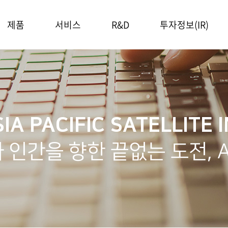
제품
서비스
R&D
투자정보(IR)
위성통신분야
위성통신 서비스
R&D
주가정보
우주기술분야
ICEYE 영상
공시정보
서비스
IR자료실
IA PACIFIC SATELLITE 
 인간을 향한 끝없는 도전, 